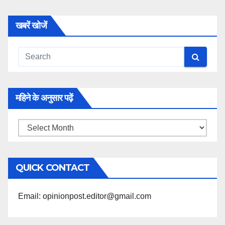
खबरें खोजें
महिने के अनुसार पढ़ें
महिने
के
अनुसार
QUICK CONTACT
पढ़ें
Email: opinionpost.editor@gmail.com