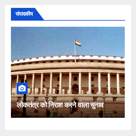
संपादकीय
कहीं यह सीजेआई के खिलाफ साजिश तो
नाव
नहीं!