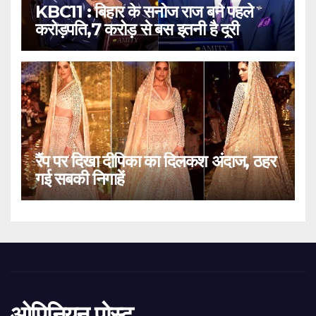
KBC11 : बिहार के सनोज राज बने पहले
करोड़पति,7 करोड़ से बस इतनी है दूरी
रैंप पर दिखा दीपिका का दिलकश अंदाज, ठहर
गई सबकी निगाहें
ओपिनियन पोस्ट