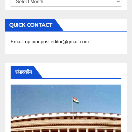
महिने
के
अनुसार
QUICK CONTACT
पढ़ें
Email: opinionpost.editor@gmail.com
संपादकीय