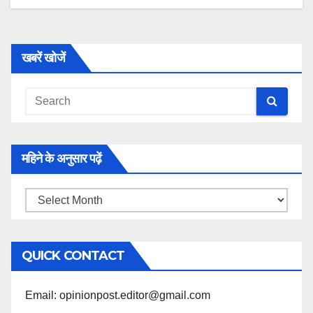
खबरें खोजें
महिने के अनुसार पढ़ें
महिने
के
अनुसार
QUICK CONTACT
पढ़ें
Email: opinionpost.editor@gmail.com