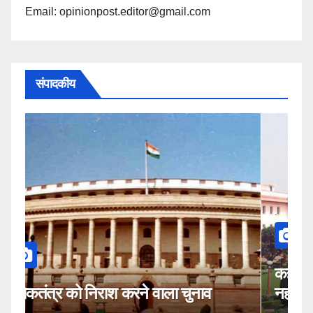
Email: opinionpost.editor@gmail.com
संपादकीय
कहीं यह सीजेआई के खिलाफ साजिश तो
म
नहीं!
2