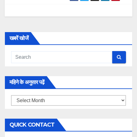
खबरें खोजें
महिने के अनुसार पढ़ें
महिने
के
अनुसार
QUICK CONTACT
पढ़ें