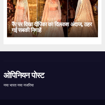
रैंप पर दिखा दीपिका का दिलकश अंदाज, ठहर
गई सबकी निगाहें
ओपिनियन पोस्ट
नया भारत नया नजरिया