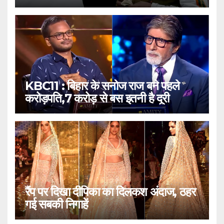
KBC11 : बिहार के सनोज राज बने पहले
करोड़पति,7 करोड़ से बस इतनी है दूरी
रैंप पर दिखा दीपिका का दिलकश अंदाज, ठहर
गई सबकी निगाहें