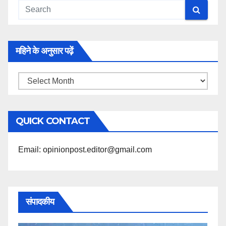
महिने के अनुसार पढ़ें
महिने
के
अनुसार
QUICK CONTACT
पढ़ें
Email: opinionpost.editor@gmail.com
संपादकीय