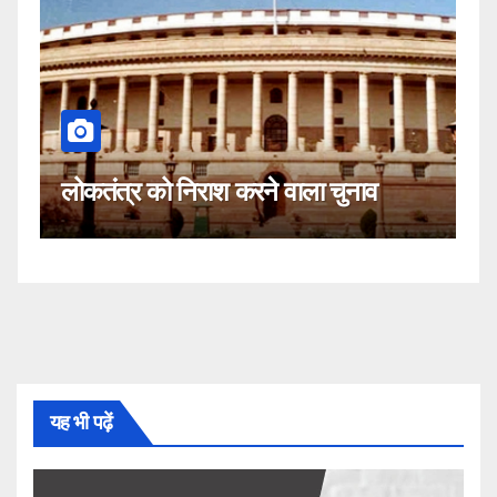
कह
लोकतंत्र को निराश करने वाला चुनाव
नही
यह भी पढ़ें