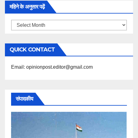
महिने के अनुसार पढ़ें
महिने
के
अनुसार
QUICK CONTACT
पढ़ें
Email: opinionpost.editor@gmail.com
संपादकीय