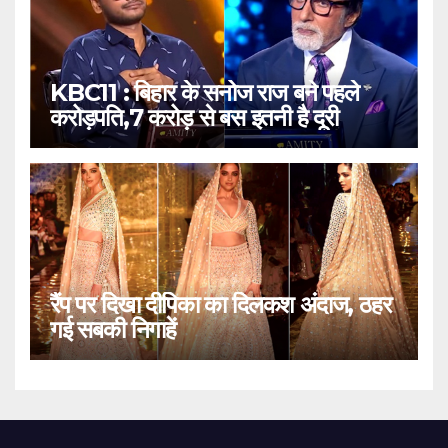
KBC11 : बिहार के सनोज राज बने पहले
करोड़पति,7 करोड़ से बस इतनी है दूरी
रैंप पर दिखा दीपिका का दिलकश अंदाज, ठहर
गई सबकी निगाहें