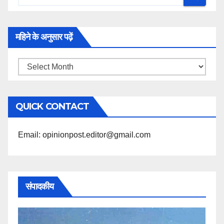
महिने के अनुसार पढ़ें
महिने
के
अनुसार
QUICK CONTACT
पढ़ें
Email: opinionpost.editor@gmail.com
संपादकीय