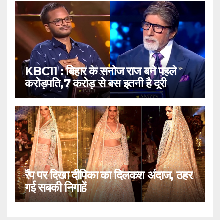
KBC11 : बिहार के सनोज राज बने पहले
करोड़पति,7 करोड़ से बस इतनी है दूरी
रैंप पर दिखा दीपिका का दिलकश अंदाज, ठहर
गई सबकी निगाहें