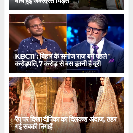
बीच हुई जबरदस्त भिड़ंत
KBC11 : बिहार के सनोज राज बने पहले
करोड़पति,7 करोड़ से बस इतनी है दूरी
रैंप पर दिखा दीपिका का दिलकश अंदाज, ठहर
गई सबकी निगाहें