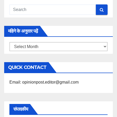
महिने के अनुसार पढ़ें
महिने
के
अनुसार
QUICK CONTACT
पढ़ें
Email: opinionpost.editor@gmail.com
संपादकीय