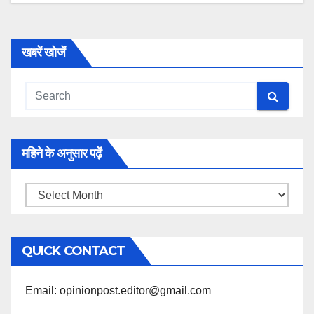
खबरें खोजें
महिने के अनुसार पढ़ें
महिने
के
अनुसार
QUICK CONTACT
पढ़ें
Email: opinionpost.editor@gmail.com