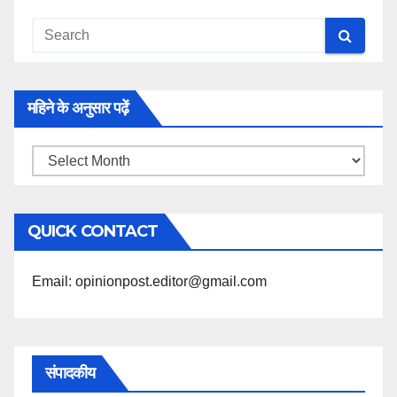
महिने के अनुसार पढ़ें
महिने
के
अनुसार
QUICK CONTACT
पढ़ें
Email: opinionpost.editor@gmail.com
संपादकीय