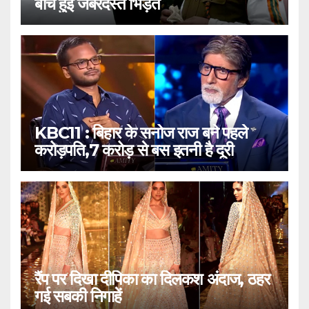
बीच हुई जबरदस्त भिड़ंत
KBC11 : बिहार के सनोज राज बने पहले
करोड़पति,7 करोड़ से बस इतनी है दूरी
रैंप पर दिखा दीपिका का दिलकश अंदाज, ठहर
गई सबकी निगाहें