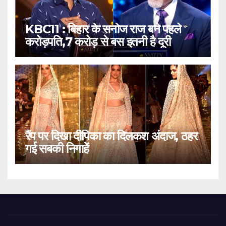
KBC11 : बिहार के सनोज राज बने पहले
करोड़पति,7 करोड़ से बस इतनी है दूरी
रैंप पर दिखा दीपिका का दिलकश अंदाज, ठहर
गई सबकी निगाहें