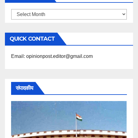
महिने
के
अनुसार
QUICK CONTACT
पढ़ें
Email: opinionpost.editor@gmail.com
संपादकीय