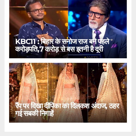
KBC11 : बिहार के सनोज राज बने पहले
करोड़पति,7 करोड़ से बस इतनी है दूरी
रैंप पर दिखा दीपिका का दिलकश अंदाज, ठहर
गई सबकी निगाहें