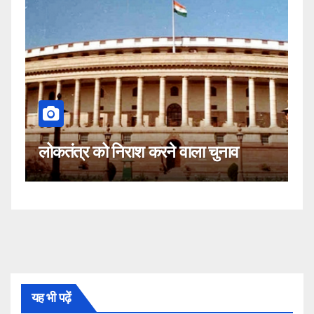
कहीं यह सीजेआई के ख
िराश करने वाला चुनाव
नहीं!
यह भी पढ़ें