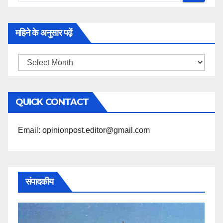
महिने के अनुसार पढ़ें
महिने
के
अनुसार
QUICK CONTACT
पढ़ें
Email: opinionpost.editor@gmail.com
संपादकीय