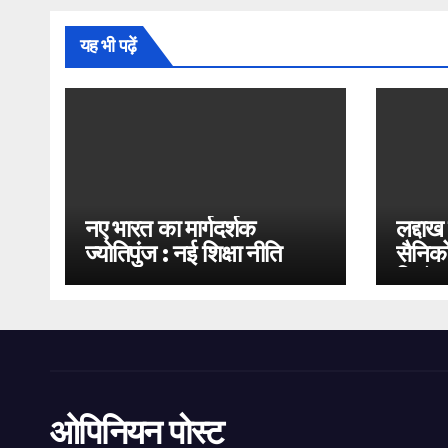
यह भी पढ़ें
नए भारत का मार्गदर्शक
लद्दाख
ज्योतिपुंज : नई शिक्षा नीति
सैनिको
2020
भिड़ंत
ओपिनियन पोस्ट