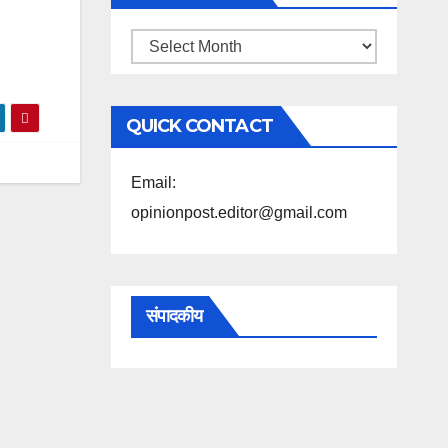
महिने
के
अनुसार
QUICK CONTACT
पढ़ें
Email:
opinionpost.editor@gmail.com
संपादकीय