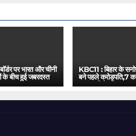
 बॉर्डर पर भारत और चीनी
KBC11 : बिहार के सन
ं के बीच हुई जबरदस्त
बने पहले करोड़पति,7 कर
बस इतनी है दूरी