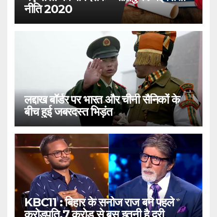
नीति 2020
लद्दाख बॉर्डर पर भारत और चीनी सैनिकों के
बीच हुई जबरदस्त भिड़ंत
KBC11 : बिहार के सनोज राज बने पहले
करोड़पति,7 करोड़ से बस इतनी है दूरी