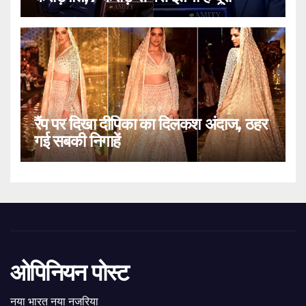
रैंप पर दिखा दीपिका का दिलकश अंदाज, ठहर
गई सबकी निगाहें
ओपिनियन पोस्ट
नया भारत नया नजरिया