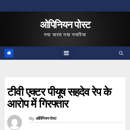
Skip
to
ओपिनियन पोस्ट
content
नया भारत नया नजरिया
टीवी एक्टर पीयूष सहदेव रेप के
आरोप में गिरफ्तार
By
ओपिनियन पोस्ट