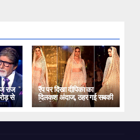
ोज राज
रैंप पर दिखा दीपिका का
ोड़ से
दिलकश अंदाज, ठहर गई सबकी
निगाहें