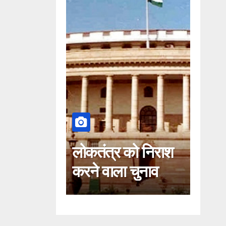
की मूर्खता
लोकतंत्र को निराश
कहीं
है
करने वाला चुनाव
खिला
नहीं!