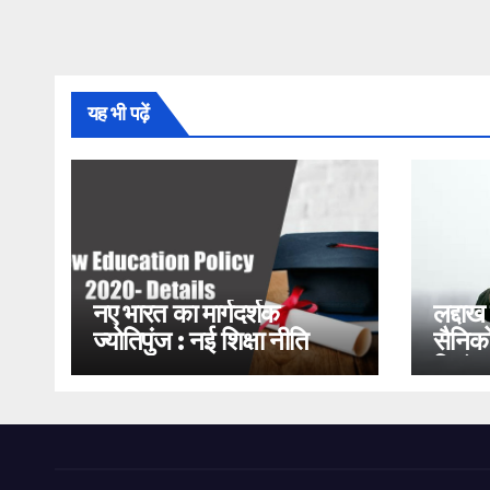
यह भी पढ़ें
नए भारत का मार्गदर्शक
लद्दाख
ज्योतिपुंज : नई शिक्षा नीति
सैनिको
2020
भिड़ंत