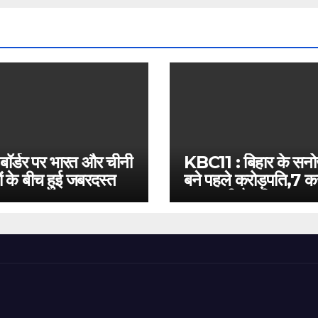
 बॉर्डर पर भारत और चीनी
KBC11 : बिहार के सन
ं के बीच हुई जबरदस्त
बने पहले करोड़पति,7 कर
बस इतनी है दूरी