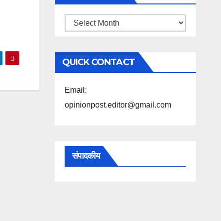
महिने
के
अनुसार
QUICK CONTACT
पढ़ें
Email:
opinionpost.editor@gmail.com
संपादकीय