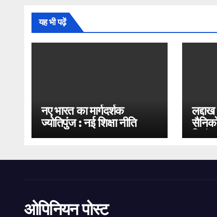
यह भी पढ़ें
नए भारत का मार्गदर्शक
लद्दाख
ज्योतिपुंज : नई शिक्षा नीति
सैनिको
2020
भिड़ंत
ओपिनियन पोस्ट