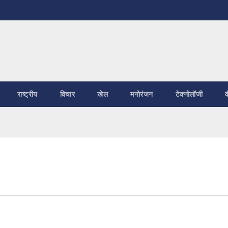
राष्ट्रीय
विचार
खेल
मनोरंजन
टेक्नोलॉजी
व