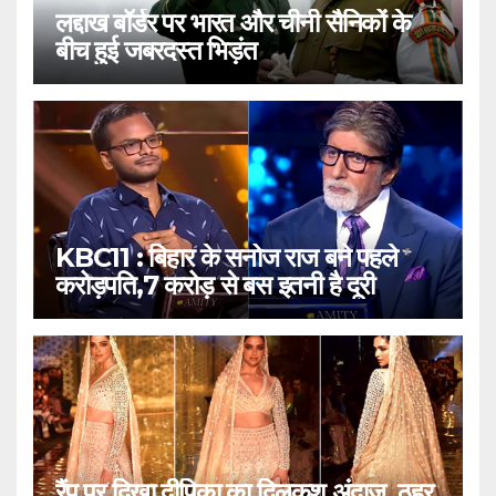
लद्दाख बॉर्डर पर भारत और चीनी सैनिकों के
बीच हुई जबरदस्त भिड़ंत
KBC11 : बिहार के सनोज राज बने पहले
करोड़पति,7 करोड़ से बस इतनी है दूरी
रैंप पर दिखा दीपिका का दिलकश अंदाज, ठहर