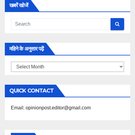
खबरें खोजें
महिने के अनुसार पढ़ें
महिने
के
अनुसार
QUICK CONTACT
पढ़ें
Email: opinionpost.editor@gmail.com