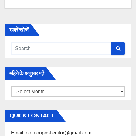
खबरें खोजें
महिने के अनुसार पढ़ें
महिने
के
अनुसार
QUICK CONTACT
पढ़ें
Email: opinionpost.editor@gmail.com