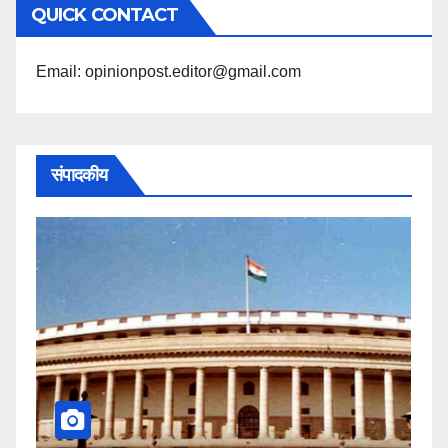
QUICK CONTACT
पढ़ें
Email: opinionpost.editor@gmail.com
संपादकीय
कहीं यह सी