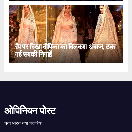
रैंप पर दिखा दीपिका का दिलकश अंदाज, ठहर
गई सबकी निगाहें
ओपिनियन पोस्ट
नया भारत नया नजरिया