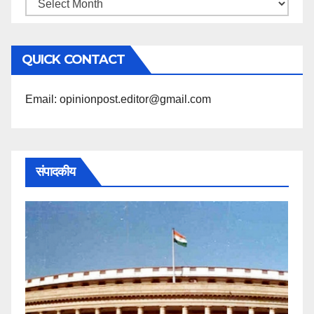
महिने
के
अनुसार
QUICK CONTACT
पढ़ें
Email: opinionpost.editor@gmail.com
संपादकीय