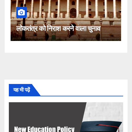
कहीं यह सीजेआई के ख
िराश करने वाला चुनाव
नहीं!
यह भी पढ़ें