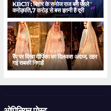
KBC11 : बिहार के सनोज राज बने पहले
करोड़पति,7 करोड़ से बस इतनी है दूरी
रैंप पर दिखा दीपिका का दिलकश अंदाज, ठहर
गई सबकी निगाहें
ओपिनियन पोस्ट