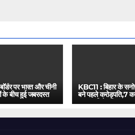
 बॉर्डर पर भारत और चीनी
KBC11 : बिहार के सन
ं के बीच हुई जबरदस्त
बने पहले करोड़पति,7 कर
बस इतनी है दूरी