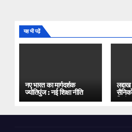
यह भी पढ़ें
नए भारत का मार्गदर्शक
लद्दाख
ज्योतिपुंज : नई शिक्षा नीति
सैनिको
2020
भिड़ंत