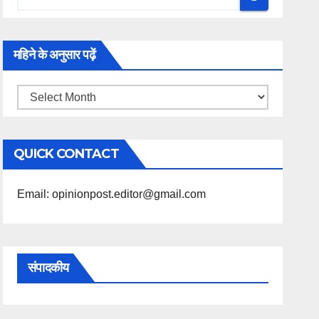
महिने के अनुसार पढ़ें
महिने
के
अनुसार
QUICK CONTACT
पढ़ें
Email: opinionpost.editor@gmail.com
संपादकीय