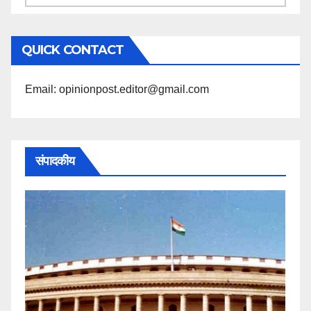
के
अनुसार
QUICK CONTACT
पढ़ें
Email: opinionpost.editor@gmail.com
संपादकीय