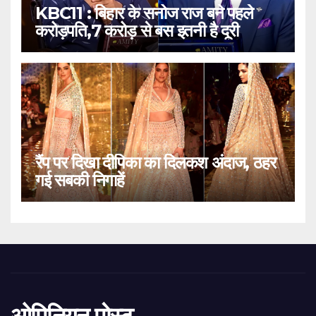
KBC11 : बिहार के सनोज राज बने पहले
करोड़पति,7 करोड़ से बस इतनी है दूरी
रैंप पर दिखा दीपिका का दिलकश अंदाज, ठहर
गई सबकी निगाहें