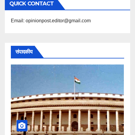
QUICK CONTACT
पढ़ें
Email: opinionpost.editor@gmail.com
संपादकीय
कहीं यह 