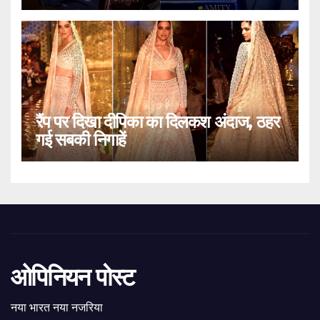
रैंप पर दिखा दीपिका का दिलकश अंदाज, ठहर
गई सबकी निगाहें
ओपिनियन पोस्ट
नया भारत नया नजरिया