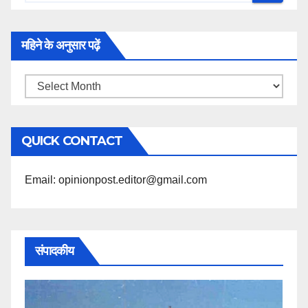
महिने के अनुसार पढ़ें
महिने
के
अनुसार
QUICK CONTACT
पढ़ें
Email: opinionpost.editor@gmail.com
संपादकीय