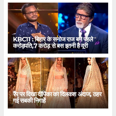
KBC11 : बिहार के सनोज राज बने पहले
करोड़पति,7 करोड़ से बस इतनी है दूरी
रैंप पर दिखा दीपिका का दिलकश अंदाज, ठहर
गई सबकी निगाहें