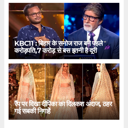
KBC11 : बिहार के सनोज राज बने पहले
करोड़पति,7 करोड़ से बस इतनी है दूरी
रैंप पर दिखा दीपिका का दिलकश अंदाज, ठहर
गई सबकी निगाहें