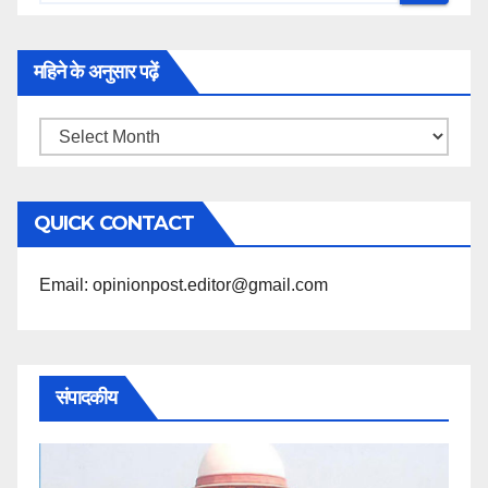
महिने के अनुसार पढ़ें
महिने
के
अनुसार
QUICK CONTACT
पढ़ें
Email: opinionpost.editor@gmail.com
संपादकीय