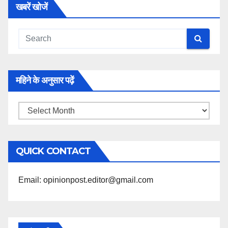
खबरें खोजें
महिने के अनुसार पढ़ें
महिने
के
अनुसार
QUICK CONTACT
पढ़ें
Email: opinionpost.editor@gmail.com