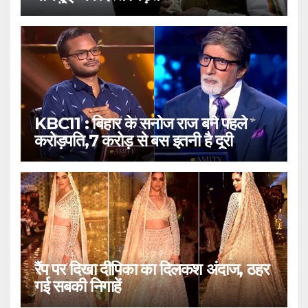
KBC11 : बिहार के सनोज राज बने पहले
करोड़पति,7 करोड़ से बस इतनी है दूरी
रैंप पर दिखा दीपिका का दिलकश अंदाज, ठहर
गई सबकी निगाहें