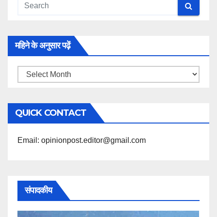
महिने के अनुसार पढ़ें
महिने
के
अनुसार
QUICK CONTACT
पढ़ें
Email: opinionpost.editor@gmail.com
संपादकीय