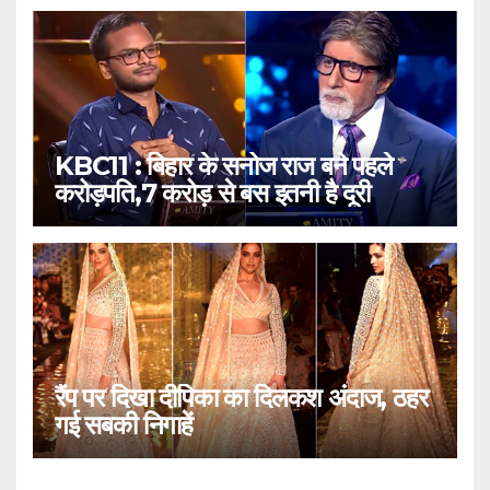
KBC11 : बिहार के सनोज राज बने पहले
करोड़पति,7 करोड़ से बस इतनी है दूरी
रैंप पर दिखा दीपिका का दिलकश अंदाज, ठहर
गई सबकी निगाहें