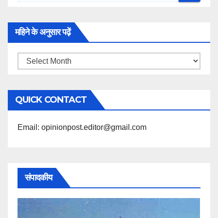
महिने के अनुसार पढ़ें
महिने
के
अनुसार
QUICK CONTACT
पढ़ें
Email: opinionpost.editor@gmail.com
संपादकीय