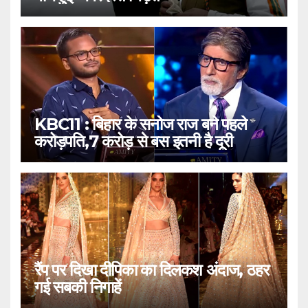
KBC11 : बिहार के सनोज राज बने पहले
करोड़पति,7 करोड़ से बस इतनी है दूरी
रैंप पर दिखा दीपिका का दिलकश अंदाज, ठहर
गई सबकी निगाहें