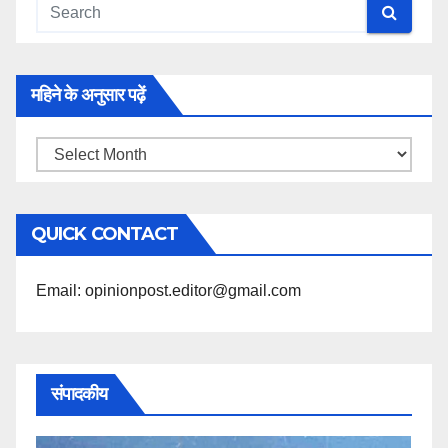
महिने के अनुसार पढ़ें
महिने
के
अनुसार
QUICK CONTACT
पढ़ें
Email: opinionpost.editor@gmail.com
संपादकीय