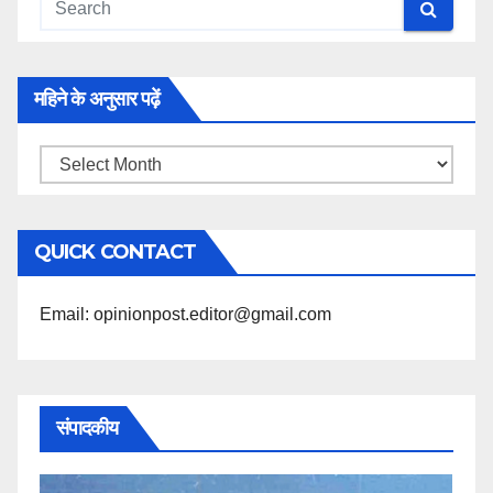
महिने के अनुसार पढ़ें
महिने
के
अनुसार
QUICK CONTACT
पढ़ें
Email: opinionpost.editor@gmail.com
संपादकीय