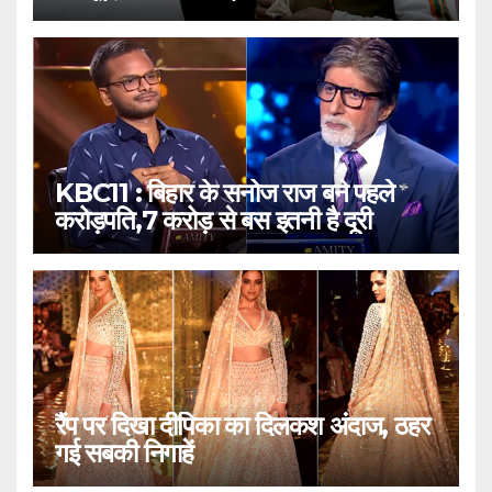
KBC11 : बिहार के सनोज राज बने पहले
करोड़पति,7 करोड़ से बस इतनी है दूरी
रैंप पर दिखा दीपिका का दिलकश अंदाज, ठहर
गई सबकी निगाहें