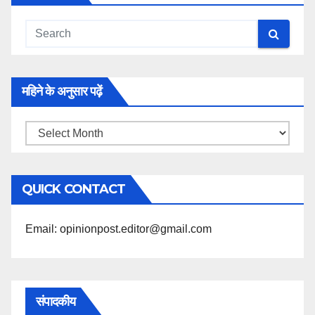
महिने के अनुसार पढ़ें
महिने
के
अनुसार
QUICK CONTACT
पढ़ें
Email: opinionpost.editor@gmail.com
संपादकीय