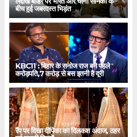
लद्दाख बॉर्डर पर भारत और चीनी सैनिकों के
बीच हुई जबरदस्त भिड़ंत
KBC11 : बिहार के सनोज राज बने पहले
करोड़पति,7 करोड़ से बस इतनी है दूरी
रैंप पर दिखा दीपिका का दिलकश अंदाज, ठहर