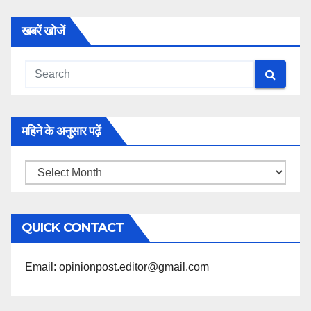
खबरें खोजें
महिने के अनुसार पढ़ें
महिने
के
अनुसार
QUICK CONTACT
पढ़ें
Email: opinionpost.editor@gmail.com