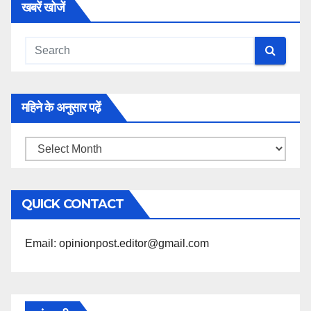
खबरें खोजें
महिने के अनुसार पढ़ें
महिने
के
अनुसार
QUICK CONTACT
पढ़ें
Email: opinionpost.editor@gmail.com