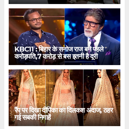
KBC11 : बिहार के सनोज राज बने पहले
करोड़पति,7 करोड़ से बस इतनी है दूरी
रैंप पर दिखा दीपिका का दिलकश अंदाज, ठहर
गई सबकी निगाहें