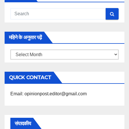
महिने के अनुसार पढ़ें
महिने
के
अनुसार
QUICK CONTACT
पढ़ें
Email: opinionpost.editor@gmail.com
संपादकीय