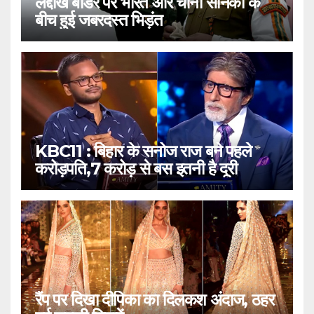
लद्दाख बॉर्डर पर भारत और चीनी सैनिकों के
बीच हुई जबरदस्त भिड़ंत
KBC11 : बिहार के सनोज राज बने पहले
करोड़पति,7 करोड़ से बस इतनी है दूरी
रैंप पर दिखा दीपिका का दिलकश अंदाज, ठहर