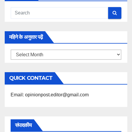
महिने के अनुसार पढ़ें
महिने
के
अनुसार
QUICK CONTACT
पढ़ें
Email: opinionpost.editor@gmail.com
संपादकीय