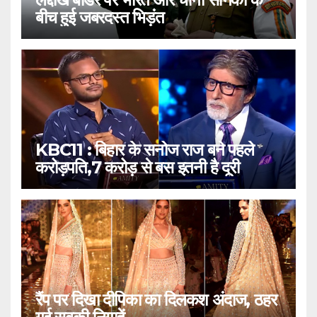
बीच हुई जबरदस्त भिड़ंत
KBC11 : बिहार के सनोज राज बने पहले
करोड़पति,7 करोड़ से बस इतनी है दूरी
रैंप पर दिखा दीपिका का दिलकश अंदाज, ठहर