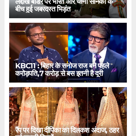
लद्दाख बॉर्डर पर भारत और चीनी सैनिकों के
बीच हुई जबरदस्त भिड़ंत
KBC11 : बिहार के सनोज राज बने पहले
करोड़पति,7 करोड़ से बस इतनी है दूरी
रैंप पर दिखा दीपिका का दिलकश अंदाज, ठहर