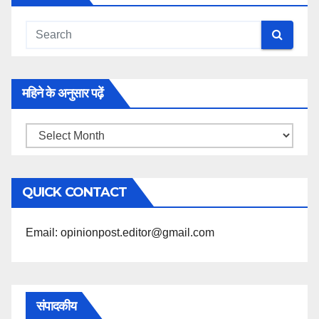
महिने के अनुसार पढ़ें
महिने
के
अनुसार
QUICK CONTACT
पढ़ें
Email: opinionpost.editor@gmail.com
संपादकीय