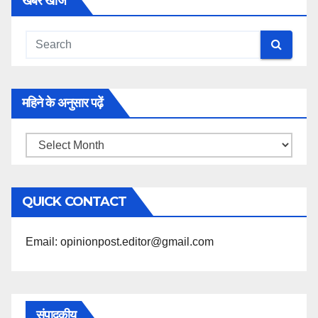
खबरें खोजें
महिने के अनुसार पढ़ें
महिने
के
अनुसार
QUICK CONTACT
पढ़ें
Email: opinionpost.editor@gmail.com
संपादकीय