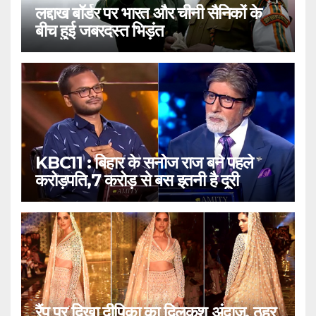
लद्दाख बॉर्डर पर भारत और चीनी सैनिकों के
बीच हुई जबरदस्त भिड़ंत
KBC11 : बिहार के सनोज राज बने पहले
करोड़पति,7 करोड़ से बस इतनी है दूरी
रैंप पर दिखा दीपिका का दिलकश अंदाज, ठहर