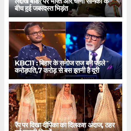
लद्दाख बॉर्डर पर भारत और चीनी सैनिकों के
बीच हुई जबरदस्त भिड़ंत
KBC11 : बिहार के सनोज राज बने पहले
करोड़पति,7 करोड़ से बस इतनी है दूरी
रैंप पर दिखा दीपिका का दिलकश अंदाज, ठहर