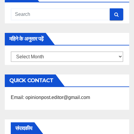
महिने के अनुसार पढ़ें
महिने
के
अनुसार
QUICK CONTACT
पढ़ें
Email: opinionpost.editor@gmail.com
संपादकीय