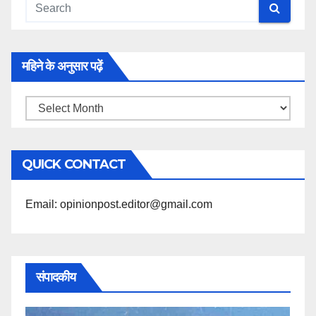
महिने के अनुसार पढ़ें
महिने
के
अनुसार
QUICK CONTACT
पढ़ें
Email: opinionpost.editor@gmail.com
संपादकीय