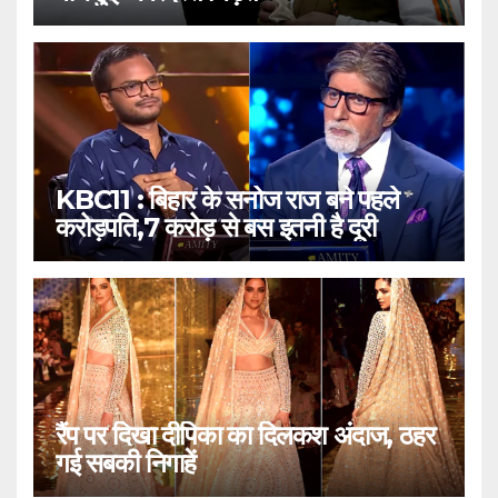
KBC11 : बिहार के सनोज राज बने पहले
करोड़पति,7 करोड़ से बस इतनी है दूरी
रैंप पर दिखा दीपिका का दिलकश अंदाज, ठहर
गई सबकी निगाहें