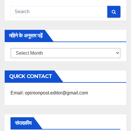
महिने के अनुसार पढ़ें
महिने
के
अनुसार
QUICK CONTACT
पढ़ें
Email: opinionpost.editor@gmail.com
संपादकीय