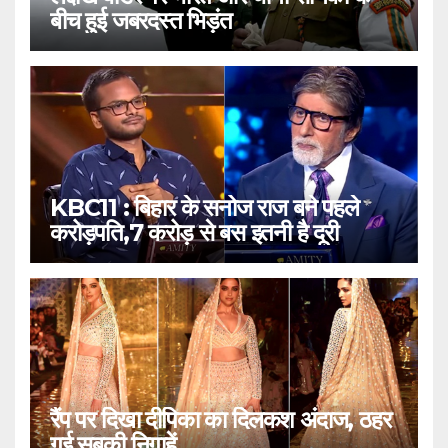
बीच हुई जबरदस्त भिड़ंत
KBC11 : बिहार के सनोज राज बने पहले
करोड़पति,7 करोड़ से बस इतनी है दूरी
रैंप पर दिखा दीपिका का दिलकश अंदाज, ठहर
गई सबकी निगाहें