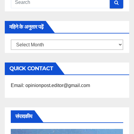
महिने के अनुसार पढ़ें
महिने
के
अनुसार
QUICK CONTACT
पढ़ें
Email: opinionpost.editor@gmail.com
संपादकीय