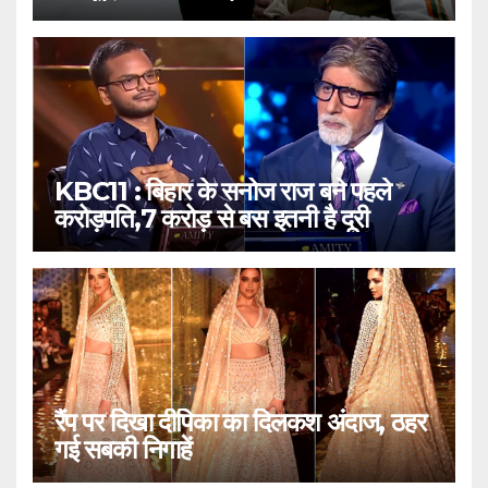
KBC11 : बिहार के सनोज राज बने पहले
करोड़पति,7 करोड़ से बस इतनी है दूरी
रैंप पर दिखा दीपिका का दिलकश अंदाज, ठहर
गई सबकी निगाहें