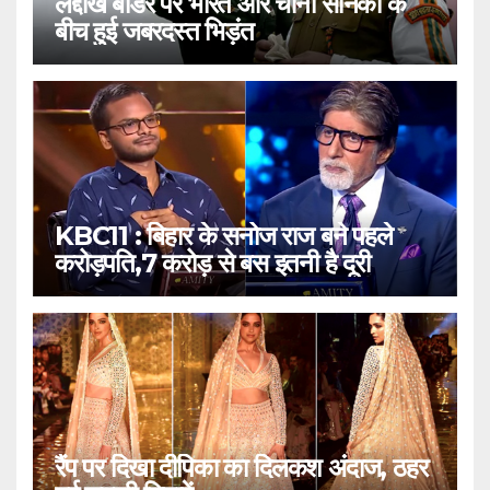
लद्दाख बॉर्डर पर भारत और चीनी सैनिकों के
बीच हुई जबरदस्त भिड़ंत
KBC11 : बिहार के सनोज राज बने पहले
करोड़पति,7 करोड़ से बस इतनी है दूरी
रैंप पर दिखा दीपिका का दिलकश अंदाज, ठहर