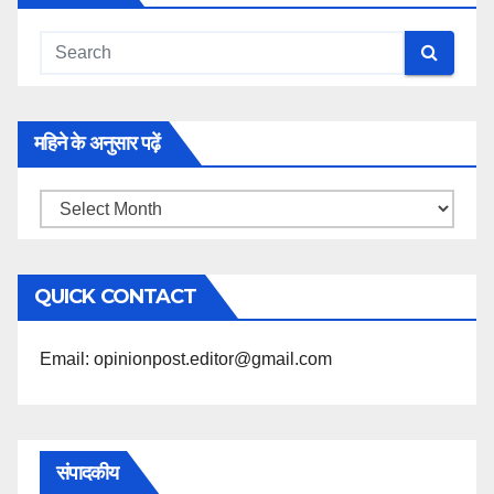
महिने के अनुसार पढ़ें
महिने
के
अनुसार
QUICK CONTACT
पढ़ें
Email: opinionpost.editor@gmail.com
संपादकीय