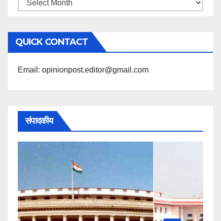
महिने
के
अनुसार
QUICK CONTACT
पढ़ें
Email: opinionpost.editor@gmail.com
संपादकीय