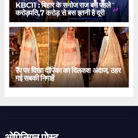
KBC11 : बिहार के सनोज राज बने पहले
करोड़पति,7 करोड़ से बस इतनी है दूरी
रैंप पर दिखा दीपिका का दिलकश अंदाज, ठहर
गई सबकी निगाहें
ओपिनियन पोस्ट