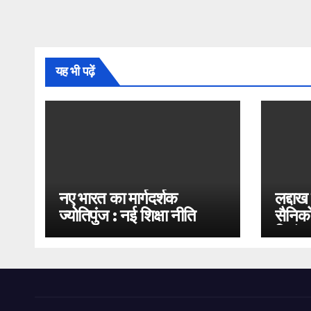
यह भी पढ़ें
नए भारत का मार्गदर्शक
लद्दाख
ज्योतिपुंज : नई शिक्षा नीति
सैनिको
2020
भिड़ंत