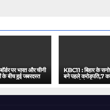
 बॉर्डर पर भारत और चीनी
KBC11 : बिहार के सन
ं के बीच हुई जबरदस्त
बने पहले करोड़पति,7 कर
बस इतनी है दूरी