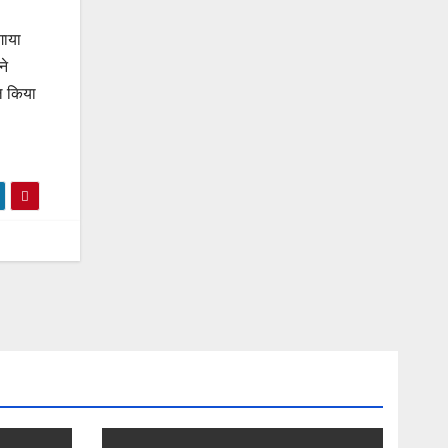
गाया
ने
ल किया