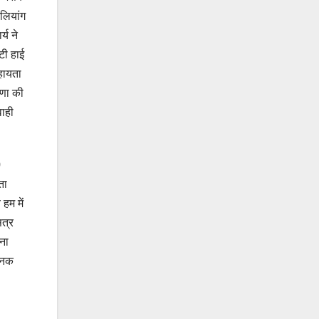
ेलियांग
्य ने
टी हाई
सहायता
षणा की
वाही
0
ता
हम में
सत्र
ना
नजनक