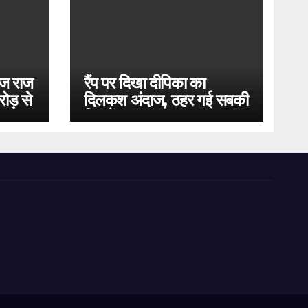
ोज राज
रैंप पर दिखा दीपिका का
ोड़ से
दिलकश अंदाज, ठहर गई सबकी
निगाहें