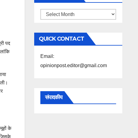
महिने
के
अनुसार
QUICK CONTACT
पढ़ें
्री पद
ालांकि
Email:
opinionpost.editor@gmail.com
लाया
न ली।
ार
संपादकीय
ूहों के
 जिसके