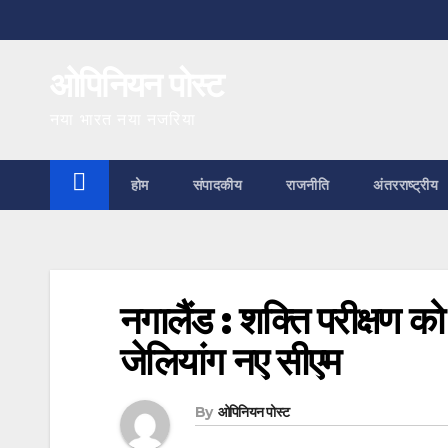
Skip
to
ओपिनियन पोस्ट
content
नया भारत नया नजरिया
होम
संपादकीय
राजनीति
अंतरराष्ट्रीय
नगालैंड : शक्ति परीक्षण को 
जेलियांग नए सीएम
By
ओपिनियन पोस्ट