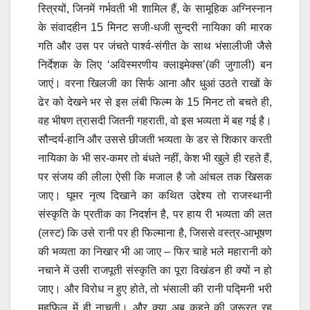
स्त्रियों, जिनमें गर्भवती भी शामिल हैं, के सामूहिक अग्निस्नान
के संवादहीन 15 मिनट सजी-धजी सुन्दरी नायिका की मारक
गति और उस पर जंचते पार्श्व-संगीत के साथ भंसालीजी जैसे
निर्देशक के लिए ‘अविस्मरणीय क्लाइमेक्स’(की जुगाली) बन
जाएं। वरना खिलजी का सिर्फ आना और धुआं उठते राखों के
ढेर को देखने भर से इस लंबी फिल्म के 15 मिनट तो बचते ही,
वह भीषण त्रासदी जितनी गहराती, वो इस भव्यता में बह गई है।
सौन्दर्य-हानि और उससे छीजती भव्यता के डर से शिकार करती
नायिका के भी सर-कमर तो बंधते नहीं, केश भी खुले ही रहते हैं,
पर संजय की लीला ऐसी कि मजाल है जो आंचल तक खिसक
जाए। घूमर नृत्य दिखाने का कथित उद्देश्य तो राजस्थानी
संस्कृति के प्रतीक का निदर्शन है, पर हाय री भव्यता की लत
(लस्ट) कि उसे रानी पर ही फिल्माना है, जिससे वस्त्र-आभूषण
की भव्यता का निखार भी आ जाए – फिर चाहे भले महारानी को
नचाने में उसी राजपूती संस्कृति का पूरा विखंडन ही क्यों न हो
जाए। और विरोध न हुए होते, तो भंसाली की रानी पद्मिनी भरी
महफिल में ही नाचती। और क्या अब कहने की जरूरत रह