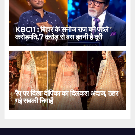
KBC11 : बिहार के सनोज राज बने पहले
करोड़पति,7 करोड़ से बस इतनी है दूरी
रैंप पर दिखा दीपिका का दिलकश अंदाज, ठहर
गई सबकी निगाहें