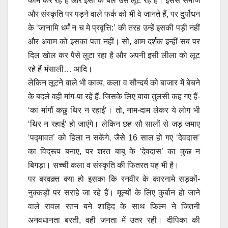
काम कर रहे हैं और इसी के बल उसे लूट रहे हैं। इससे समाज
और संस्कृति पर पड़ने वाले फर्क को भी वे जानते हैं, पर दुर्योधन
के ‘जानामि धर्मं न च मे प्रवृत्ति:’ की तरह उन्हें इसकी पड़ी नहीं
और अवाम को इसका पता नहीं। सो, आम दर्शक इन्हीं सब पर
दिल खोल कर पैसे लुटा रहा है और अपनी इसी लीला को लूट
रहे हैं भंसाली… आदि।
लेकिन लूटने वाले भी काव्य, कला व सौन्दर्य को बाजार में बेचने
के बदले वही मांग-पा रहे हैं, जिसके लिए बाबा तुलसी कह गए हैं-
‘का मांगौं कछु थिर न रहाई’। तो, नाम-दाम लेकर ये लोग भी
‘थिर न रहाई’ हो जाएंगे। लेकिन छह सौ सालों से जड़ जमाए
‘पद्मावत’ को हिला न सकेंगे, जैसे 16 साल हो गए ‘देवदास’
का विद्रूप बनाए, पर शरत बाबू के ‘देवदास’ का कुछ न
बिगड़ा। सच्ची कला व संस्कृति की फितरत यह भी है।
पर बरवक़्त क्या हो इसका कि रनवीर के कारनामे सड़कों-
नुक्कड़ों पर सराहे जा रहे हैं। मूल्यों के लिए कुर्बान हो जाने
वाले रावल रतन बने शाहिद के साथ फिल्म ने जितनी
अनवधानता बरती, वही जनता में उतर रही। दीपिका की