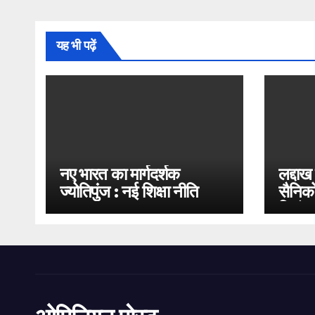
यह भी पढ़ें
नए भारत का मार्गदर्शक
लद्दाख
ज्योतिपुंज : नई शिक्षा नीति
सैनिको
2020
भिड़ंत