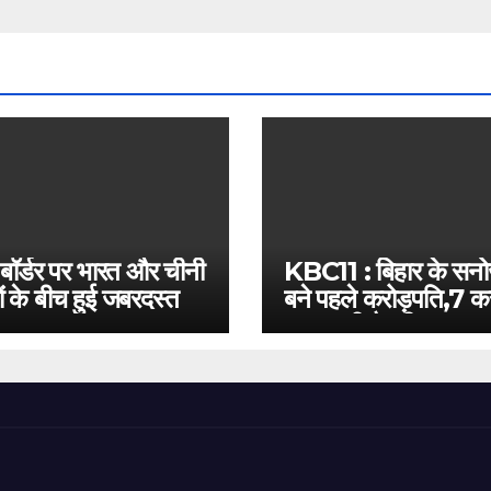
 बॉर्डर पर भारत और चीनी
KBC11 : बिहार के सन
ं के बीच हुई जबरदस्त
बने पहले करोड़पति,7 कर
बस इतनी है दूरी