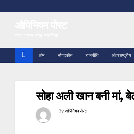
Skip
to
ओपिनियन पोस्ट
content
नया भारत नया नजरिया
होम
संपादकीय
राजनीति
अंतरराष्ट्रीय
सोहा अली खान बनी मां, बे
By
ओपिनियन पोस्ट