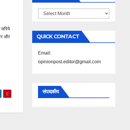
महिने
के
 जरिये
अनुसार
QUICK CONTACT
यार और
पढ़ें
Email:
।
opinionpost.editor@gmail.com
संपादकीय