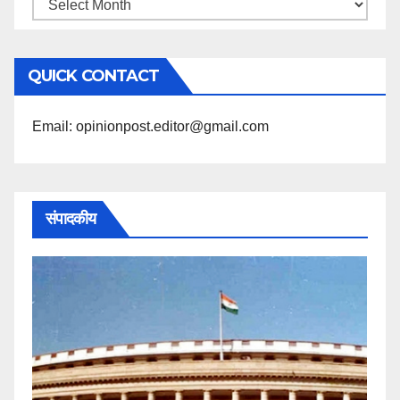
महिने
के
अनुसार
QUICK CONTACT
पढ़ें
Email: opinionpost.editor@gmail.com
संपादकीय