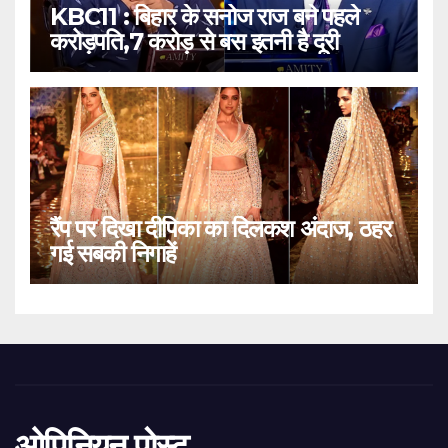
KBC11 : बिहार के सनोज राज बने पहले
करोड़पति,7 करोड़ से बस इतनी है दूरी
रैंप पर दिखा दीपिका का दिलकश अंदाज, ठहर
गई सबकी निगाहें
ओपिनियन पोस्ट