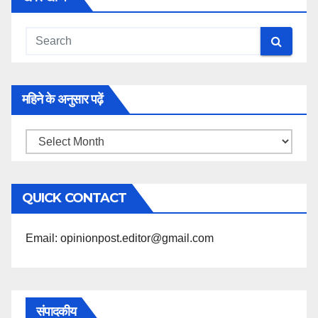
महिने के अनुसार पढ़ें
महिने
के
अनुसार
QUICK CONTACT
पढ़ें
Email: opinionpost.editor@gmail.com
संपादकीय