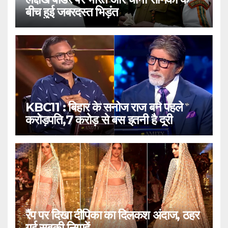
बीच हुई जबरदस्त भिड़ंत
KBC11 : बिहार के सनोज राज बने पहले
करोड़पति,7 करोड़ से बस इतनी है दूरी
रैंप पर दिखा दीपिका का दिलकश अंदाज, ठहर
गई सबकी निगाहें